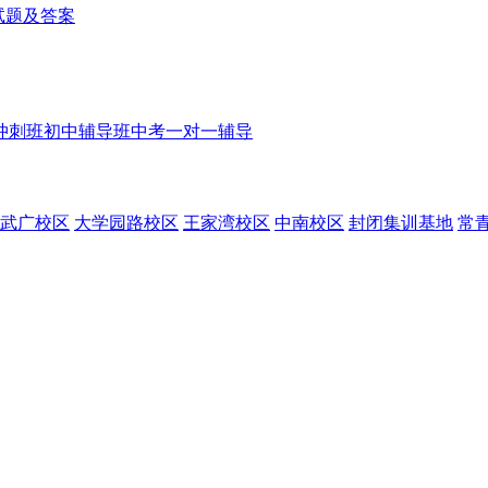
理试题及答案
冲刺班
初中辅导班
中考一对一辅导
武广校区
大学园路校区
王家湾校区
中南校区
封闭集训基地
常