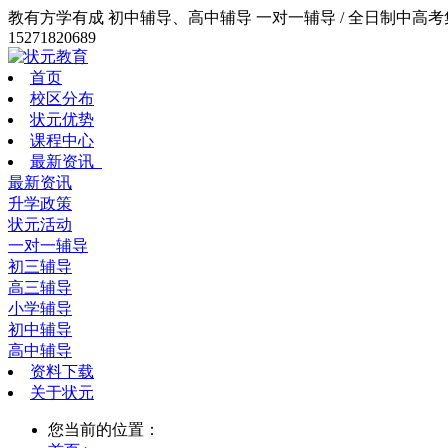
教有方学有成 初中辅导、高中辅导 一对一辅导 / 全日制中高考集训
15271820689
首页
校区分布
状元优势
课程中心
最新资讯
最新资讯
升学政策
状元活动
一对一辅导
初三辅导
高三辅导
小学辅导
初中辅导
高中辅导
资料下载
关于状元
您当前的位置：