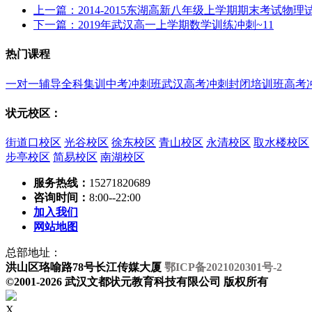
上一篇：2014-2015东湖高新八年级上学期期末考试物
下一篇：2019年武汉高一上学期数学训练冲刺~11
热门课程
一对一辅导
全科集训
中考冲刺班
武汉高考冲刺封闭培训班
高考
状元校区：
街道口校区
光谷校区
徐东校区
青山校区
永清校区
取水楼校区
步亭校区
简易校区
南湖校区
服务热线：
15271820689
咨询时间：
8:00--22:00
加入我们
网站地图
总部地址：
洪山区珞喻路78号长江传媒大厦
鄂ICP备2021020301号-2
©2001-2026 武汉文都状元教育科技有限公司 版权所有
X