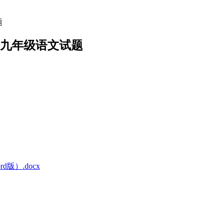
题
调考九年级语文试题
版）.docx