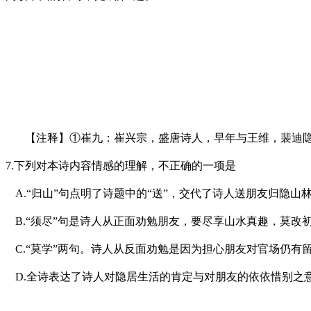
【注释】
①崔九：崔兴宗，盛唐诗人，早年与王维，裴迪
7.
下列对本诗内容情感的理解，不正确的一项是
A.
“归山”句点明了诗题中的“送”，交代了诗人送朋友归隐山
B.
“须尽”句是诗人从正面劝勉朋友，要尽享山水真趣，莫改
C.
“莫学”两句。诗人从反面劝勉是因为担心朋友对官场仍有
D.
全诗表达了诗人对隐居生活的肯定与对朋友的依依惜别之