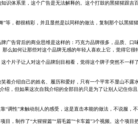
的知识体系里，这个广告是无法解释的。这个打鼓的黑猩猩跟吉
舞”等，都很精彩，并且显然是以同样的做法，复制那个以黑猩
品牌广告背后的商业思维是这样的：巧克力品牌很多，品质、口
。那么如何让那些对这个品牌无感的年轻人喜欢上它，觉得它很
。这个片子让人对这个品牌刮目相看，觉得这个牌子突然不一样
微笑着介绍自己的姓名、履历和爱好，只有一个平常不显山不露水
我介绍，但如果这次自我介绍的全部目的只是为了让别人记住你
依靠“调性”来触动别人的感受，这是直击本能的做法，不说服，不
目，制作了“大猩猩篇”“眉毛篇”“卡车篇”
3
个视频。这个项目
。