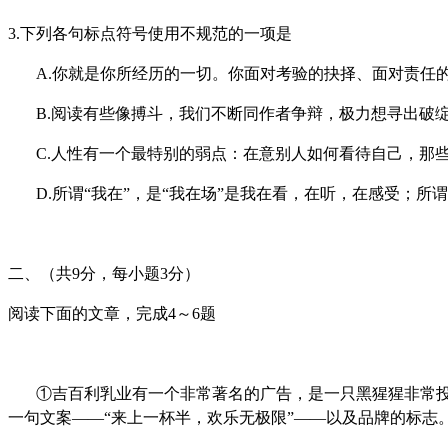
3.
下列各句标点符号使用不规范的一项是
A.
你就是你所经历的一切。你面对考验的抉择、面对责任
B.
阅读有些像搏斗，我们不断同作者争辩，极力想寻出破
C.
人性有一个最特别的弱点：在意别人如何看待自己，那
D.
所谓“我在”，是“我在场”是我在看，在听，在感受；所
二、（共
9
分，每小题
3
分）
阅读下面的文章，完成4～6题
①
吉百利乳业有一个非常著名的广告，是一只黑猩猩非常
一句文案——“来上一杯半，欢乐无极限”——以及品牌的标志