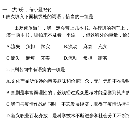
一、(共
9
分，每小题
3
分)
1.
依次填入下面横线处的词语，恰当的一组是
出差或旅游时，我一定会带上几本书。在行进的列车上
装一两本书，哪怕来不及看，平添
，但这额外的重量，恰
A.
流失 负担 踏实 B.流动 麻烦 充实
C.
流失 麻烦 充实 D.流动 负担 踏实
2.
下列各句中有语病的一项是
A.
文化产品所传递的审美趣味和价值理念，无时无刻不在影
B.
喜剧是丰富而理性的，必须经过观众思考才能品尝到笑声
C.
我们与疫情作战的同时，不忘发展经济，取得了疫情防控
D.
新兴职业百花齐放，是科学技术不断进步和社会分工不断