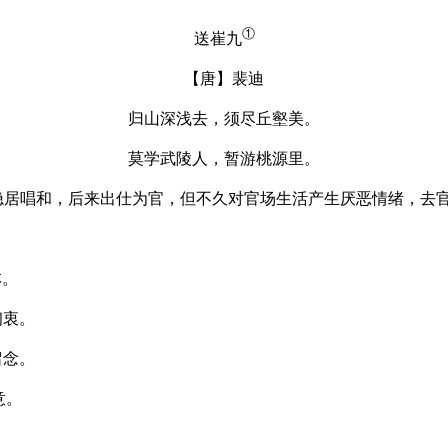
①
送崔九
【唐】裴迪
归山深浅去，须尽丘壑美。
莫学武陵人，暂游桃源里。
隐居唱和，后来出仕为官，但不久对官场生活产生厌恶情绪，去
林。
初衷。
留念。
意。