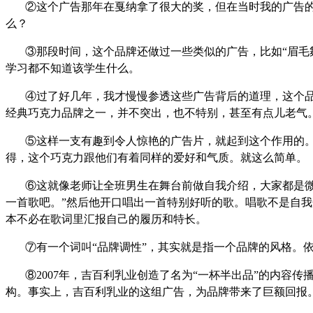
②
这个广告那年在戛纳拿了很大的奖，但在当时我的广告
么？
③
那段时间，这个品牌还做过一些类似的广告，比如“眉毛
学习都不知道该学生什么。
④
过了好几年，我才慢慢参透这些广告背后的道理，这个
经典巧克力品牌之一，并不突出，也不特别，甚至有点儿老气
⑤
这样一支有趣到令人惊艳的广告片，就起到这个作用的
得，这个巧克力跟他们有着同样的爱好和气质。就这么简单。
⑥
这就像老师让全班男生在舞台前做自我介绍，大家都是
一首歌吧。”然后他开口唱出一首特别好听的歌。唱歌不是自
本不必在歌词里汇报自己的履历和特长。
⑦
有一个词叫“品牌调性”，其实就是指一个品牌的风格。
⑧2007
年，吉百利乳业创造了名为“一杯半出品”的内容传播项
构。事实上，吉百利乳业的这组广告，为品牌带来了巨额回报