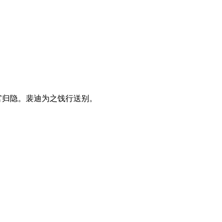
官归隐。裴迪为之饯行送别。