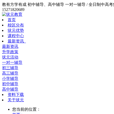
教有方学有成 初中辅导、高中辅导 一对一辅导 / 全日制中高考集训
15271820689
首页
校区分布
状元优势
课程中心
最新资讯
最新资讯
升学政策
状元活动
一对一辅导
初三辅导
高三辅导
小学辅导
初中辅导
高中辅导
资料下载
关于状元
您当前的位置：