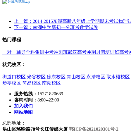
分班考试卷.zip
上一篇：2014-2015东湖高新八年级上学期期末考试物
下一篇：南湖中学新初一分班考数学试卷
热门课程
一对一辅导
全科集训
中考冲刺班
武汉高考冲刺封闭培训班
高考
状元校区：
街道口校区
光谷校区
徐东校区
青山校区
永清校区
取水楼校区
步亭校区
简易校区
南湖校区
服务热线：
15271820689
咨询时间：
8:00--22:00
加入我们
网站地图
总部地址：
洪山区珞喻路78号长江传媒大厦
鄂ICP备2021020301号-2