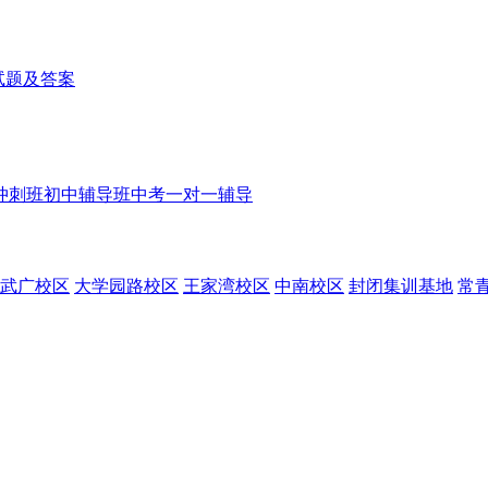
理试题及答案
冲刺班
初中辅导班
中考一对一辅导
武广校区
大学园路校区
王家湾校区
中南校区
封闭集训基地
常