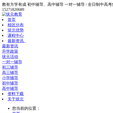
教有方学有成 初中辅导、高中辅导 一对一辅导 / 全日制中高考集训
15271820689
首页
校区分布
状元优势
课程中心
最新资讯
最新资讯
升学政策
状元活动
一对一辅导
初三辅导
高三辅导
小学辅导
初中辅导
高中辅导
资料下载
关于状元
您当前的位置：