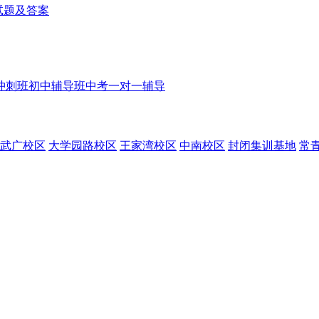
理试题及答案
冲刺班
初中辅导班
中考一对一辅导
武广校区
大学园路校区
王家湾校区
中南校区
封闭集训基地
常