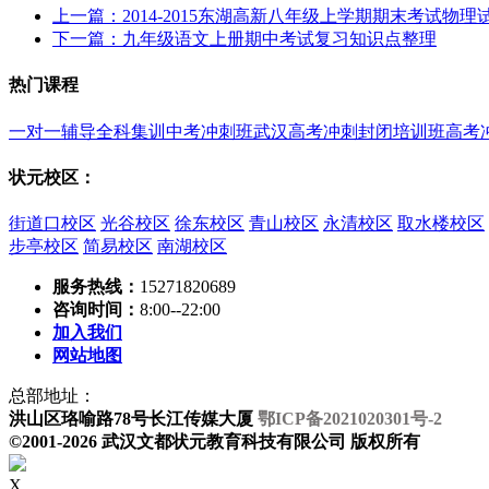
上一篇：2014-2015东湖高新八年级上学期期末考试物
下一篇：九年级语文上册期中考试复习知识点整理
热门课程
一对一辅导
全科集训
中考冲刺班
武汉高考冲刺封闭培训班
高考
状元校区：
街道口校区
光谷校区
徐东校区
青山校区
永清校区
取水楼校区
步亭校区
简易校区
南湖校区
服务热线：
15271820689
咨询时间：
8:00--22:00
加入我们
网站地图
总部地址：
洪山区珞喻路78号长江传媒大厦
鄂ICP备2021020301号-2
©2001-2026 武汉文都状元教育科技有限公司 版权所有
X