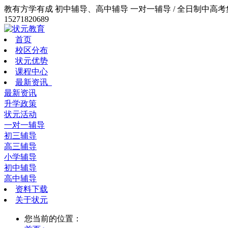
教有方学有成 初中辅导、高中辅导 一对一辅导 / 全日制中高考集训
15271820689
首页
校区分布
状元优势
课程中心
最新资讯
最新资讯
升学政策
状元活动
一对一辅导
初三辅导
高三辅导
小学辅导
初中辅导
高中辅导
资料下载
关于状元
您当前的位置：