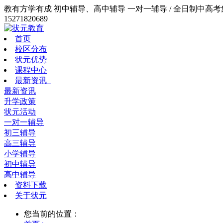
教有方学有成 初中辅导、高中辅导 一对一辅导 / 全日制中高考集训
15271820689
首页
校区分布
状元优势
课程中心
最新资讯
最新资讯
升学政策
状元活动
一对一辅导
初三辅导
高三辅导
小学辅导
初中辅导
高中辅导
资料下载
关于状元
您当前的位置：