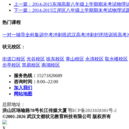
上一篇：2014-2015东湖高新八年级上学期期末考试物
下一篇：2014-2015江岸区八年级上学期期末考试物理试
热门课程
一对一辅导
全科集训
中考冲刺班
武汉高考冲刺封闭培训班
高考
状元校区：
街道口校区
光谷校区
徐东校区
青山校区
永清校区
取水楼校区
步亭校区
简易校区
南湖校区
服务热线：
15271820689
咨询时间：
8:00--22:00
加入我们
网站地图
总部地址：
洪山区珞喻路78号长江传媒大厦
鄂ICP备2021020301号-2
©2001-2026 武汉文都状元教育科技有限公司 版权所有
X