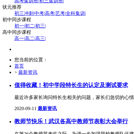
高考集训班
|
初三集训班
|
状元推荐
初三冲刺
|
中考
|
高考
|
艺考
|
全科集训
|
初中同步课程
初一
|
初二
|
初三
|
高中同步课程
高一
|
高二
|
高三
|
您当前的位置：
首页
>
最新资讯
值得收藏！初中学段特长生的认定及测试要求
最近许多家长询问特长生相关的问题，家长们急切的心情
2020-09-11
最新资讯
教师节快乐！武汉各高中教师节表彰大会举行
在第36个教师节来临之际，为进一步加强我校教师队伍