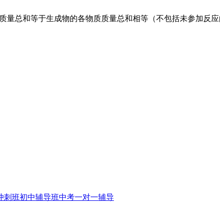
质质量总和等于生成物的各物质质量总和相等（不包括未参加反
冲刺班
初中辅导班
中考一对一辅导