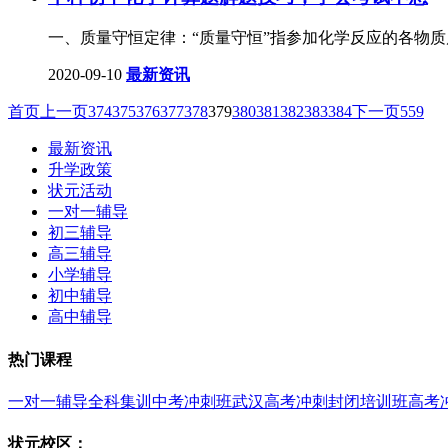
一、质量守恒定律：“质量守恒”指参加化学反应的各物
2020-09-10
最新资讯
首页
上一页
374
375
376
377
378
379
380
381
382
383
384
下一页
559
最新资讯
升学政策
状元活动
一对一辅导
初三辅导
高三辅导
小学辅导
初中辅导
高中辅导
热门课程
一对一辅导
全科集训
中考冲刺班
武汉高考冲刺封闭培训班
高考
状元校区：