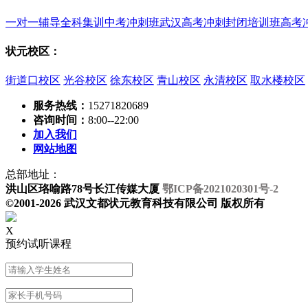
一对一辅导
全科集训
中考冲刺班
武汉高考冲刺封闭培训班
高考
状元校区：
街道口校区
光谷校区
徐东校区
青山校区
永清校区
取水楼校区
服务热线：
15271820689
咨询时间：
8:00--22:00
加入我们
网站地图
总部地址：
洪山区珞喻路78号长江传媒大厦
鄂ICP备2021020301号-2
©2001-2026 武汉文都状元教育科技有限公司 版权所有
X
预约试听课程