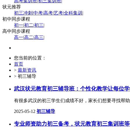
高考集训班
|
初三集训班
|
状元推荐
初三冲刺
|
中考
|
高考
|
艺考
|
全科集训
|
初中同步课程
初一
|
初二
|
初三
|
高中同步课程
高一
|
高二
|
高三
|
您当前的位置：
首页
>
最新资讯
> 初三辅导
武汉状元教育初三辅导班：个性化教学让每位学
有很多武汉的初三学生们成绩不好，家长们想要寻找帮助
2025-05-12
初三辅导
专业师资助力初三备考，状元教育初三集训班等