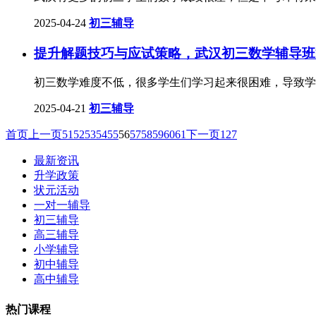
2025-04-24
初三辅导
提升解题技巧与应试策略，武汉初三数学辅导班
初三数学难度不低，很多学生们学习起来很困难，导致学
2025-04-21
初三辅导
首页
上一页
51
52
53
54
55
56
57
58
59
60
61
下一页
127
最新资讯
升学政策
状元活动
一对一辅导
初三辅导
高三辅导
小学辅导
初中辅导
高中辅导
热门课程