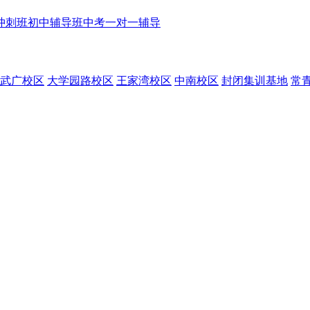
冲刺班
初中辅导班
中考一对一辅导
武广校区
大学园路校区
王家湾校区
中南校区
封闭集训基地
常