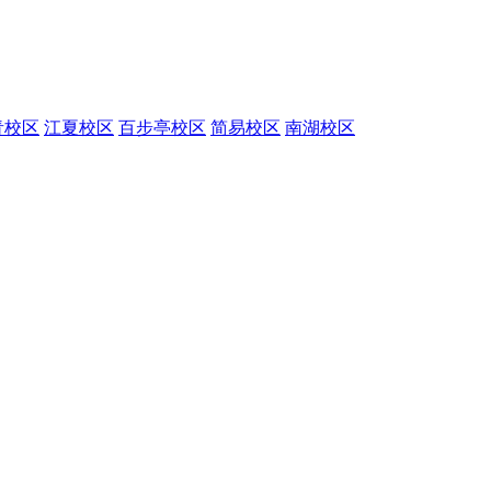
青校区
江夏校区
百步亭校区
简易校区
南湖校区