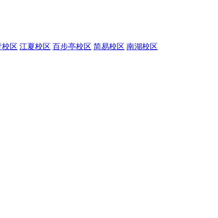
青校区
江夏校区
百步亭校区
简易校区
南湖校区