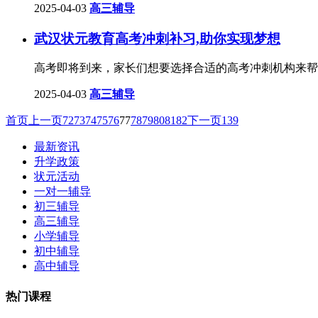
2025-04-03
高三辅导
武汉状元教育高考冲刺补习,助你实现梦想
高考即将到来，家长们想要选择合适的高考冲刺机构来帮
2025-04-03
高三辅导
首页
上一页
72
73
74
75
76
77
78
79
80
81
82
下一页
139
最新资讯
升学政策
状元活动
一对一辅导
初三辅导
高三辅导
小学辅导
初中辅导
高中辅导
热门课程