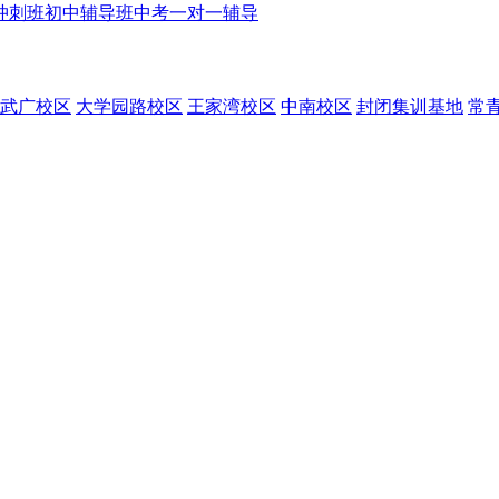
冲刺班
初中辅导班
中考一对一辅导
武广校区
大学园路校区
王家湾校区
中南校区
封闭集训基地
常