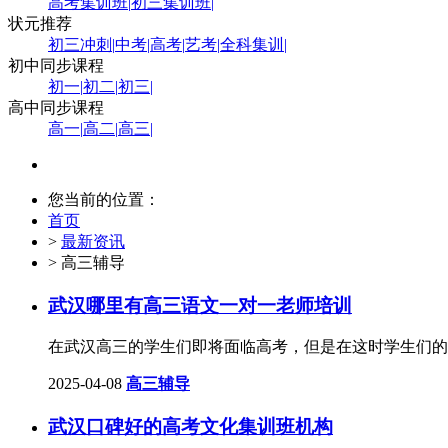
高考集训班
|
初三集训班
|
状元推荐
初三冲刺
|
中考
|
高考
|
艺考
|
全科集训
|
初中同步课程
初一
|
初二
|
初三
|
高中同步课程
高一
|
高二
|
高三
|
您当前的位置：
首页
>
最新资讯
> 高三辅导
武汉哪里有高三语文一对一老师培训
在武汉高三的学生们即将面临高考，但是在这时学生们的
2025-04-08
高三辅导
武汉口碑好的高考文化集训班机构