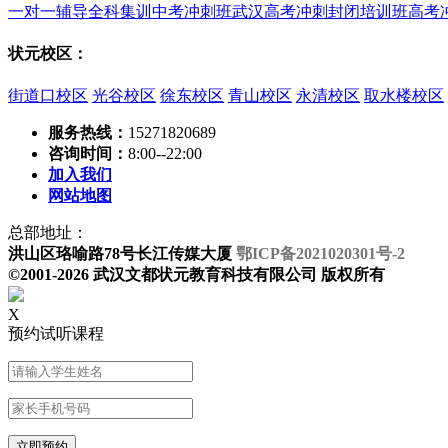
一对一辅导
全科集训
中考冲刺班
武汉高考冲刺封闭培训班
高考
状元校区：
街道口校区
光谷校区
徐东校区
青山校区
永清校区
取水楼校区
服务热线：
15271820689
咨询时间：
8:00--22:00
加入我们
网站地图
总部地址：
洪山区珞喻路78号长江传媒大厦
鄂ICP备2021020301号-2
©2001-2026 武汉文都状元教育科技有限公司 版权所有
X
预约试听课程