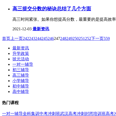
高三提交分数的秘诀总结了几个方面
高三时间紧张。如果你想提高分数，最重要的是提高效率
2021-12-03
最新资讯
首页
上一页
242
243
244
245
246
247
248
249
250
251
252
下一页
559
最新资讯
升学政策
状元活动
一对一辅导
初三辅导
高三辅导
小学辅导
初中辅导
高中辅导
热门课程
一对一辅导
全科集训
中考冲刺班
武汉高考冲刺封闭培训班
高考