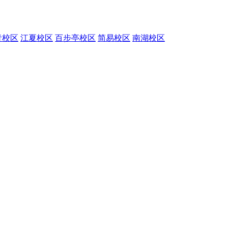
青校区
江夏校区
百步亭校区
简易校区
南湖校区