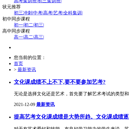
高考集训班
|
初三集训班
|
状元推荐
初三冲刺
|
中考
|
高考
|
艺考
|
全科集训
|
初中同步课程
初一
|
初二
|
初三
|
高中同步课程
高一
|
高二
|
高三
|
您当前的位置：
首页
>
最新资讯
文化课成绩不上不下,要不要参加艺考?
无论是选择文化还是艺术，首先要了解艺术考试的类型和
2021-12-09
最新资讯
提高艺考文化课成绩是大势所趋。文化课成绩逐
对于有艺术爱好和技能，有良好学习能力的学生来说，艺