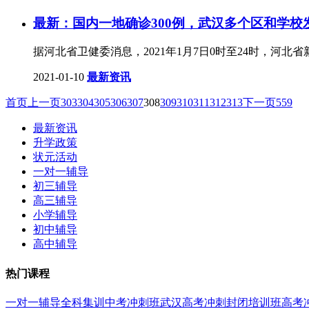
最新：国内一地确诊300例，武汉多个区和学校
据河北省卫健委消息，2021年1月7日0时至24时，河
2021-01-10
最新资讯
首页
上一页
303
304
305
306
307
308
309
310
311
312
313
下一页
559
最新资讯
升学政策
状元活动
一对一辅导
初三辅导
高三辅导
小学辅导
初中辅导
高中辅导
热门课程
一对一辅导
全科集训
中考冲刺班
武汉高考冲刺封闭培训班
高考