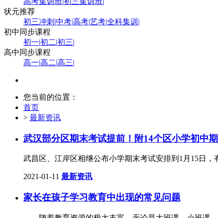
高考集训班
|
初三集训班
|
状元推荐
初三冲刺
|
中考
|
高考
|
艺考
|
全科集训
|
初中同步课程
初一
|
初二
|
初三
|
高中同步课程
高一
|
高二
|
高三
|
您当前的位置：
首页
>
最新资讯
武汉部分区期末考试提前！附14个区小学初中
武昌区、江岸区相继公布小学期末考试安排到1月15日
2021-01-11
最新资讯
家长在孩子学习教育中出现的常见问题
随着教育资源的极大丰富，无论是大班课、小班课、一