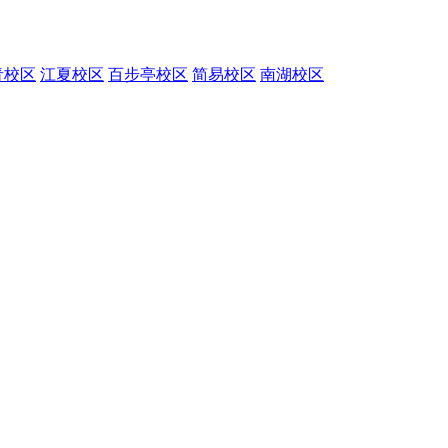
青校区
江夏校区
百步亭校区
简易校区
南湖校区