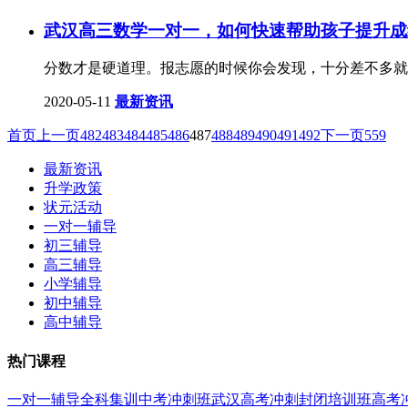
武汉高三数学一对一，如何快速帮助孩子提升成
分数才是硬道理。报志愿的时候你会发现，十分差不多就
2020-05-11
最新资讯
首页
上一页
482
483
484
485
486
487
488
489
490
491
492
下一页
559
最新资讯
升学政策
状元活动
一对一辅导
初三辅导
高三辅导
小学辅导
初中辅导
高中辅导
热门课程
一对一辅导
全科集训
中考冲刺班
武汉高考冲刺封闭培训班
高考