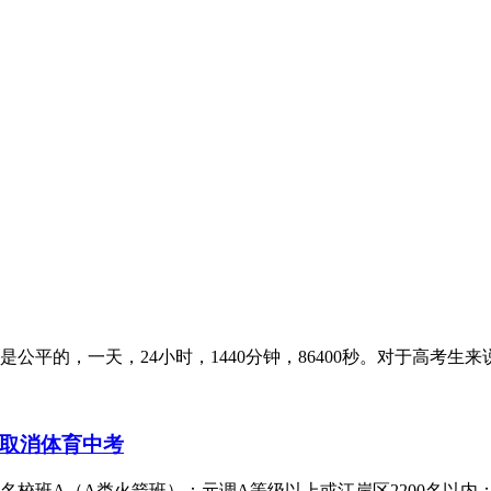
平的，一天，24小时，1440分钟，86400秒。对于高考生
取消体育中考
校班A（A类火箭班）：元调A等级以上或江岸区2200名以内；