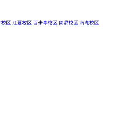
青校区
江夏校区
百步亭校区
简易校区
南湖校区