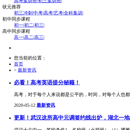
高考集训班
|
初三集训班
|
状元推荐
初三冲刺
|
中考
|
高考
|
艺考
|
全科集训
|
初中同步课程
初一
|
初二
|
初三
|
高中同步课程
高一
|
高二
|
高三
|
您当前的位置：
首页
>
最新资讯
必看！高考英语提分秘籍！
高考，对于每个人来说都是公平的，时间，对每个人也都是公
2020-05-12
最新资讯
更新！武汉这所高中元调签约线出炉，湖北一地
武汉十六中一、签约条件1、名校班（火箭班）（1）博雅名