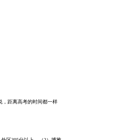
来说，距离高考的时间都一样
外区395分以上。（2）博雅