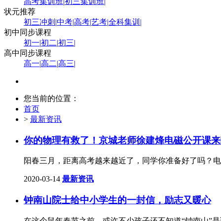
高考集训班
|
初三集训班
|
状元推荐
初三冲刺
|
中考
|
高考
|
艺考
|
全科集训
|
初中同步课程
初一
|
初二
|
初三
|
高中同步课程
高一
|
高二
|
高三
|
您当前的位置：
首页
>
最新资讯
你的物理有救了！京城老师徐建烽电磁公开课来
阳春三月，距离高考越来越近了，同学你准备好了吗？电
2020-03-14
最新资讯
钟南山院士给中小学生的一封信，励志又暖心
在这个鼠年春节之前，或许不少孩子还不知道“钟南山”