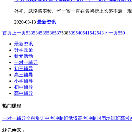
外初、武珞路实验、华一寄一直在名初榜上长盛不衰，现
2020-03-13
最新资讯
首页
上一页
533
534
535
536
537
538
539
540
541
542
543
下一页
559
最新资讯
升学政策
状元活动
一对一辅导
初三辅导
高三辅导
小学辅导
初中辅导
高中辅导
热门课程
一对一辅导
全科集训
中考冲刺班
武汉高考冲刺封闭培训班
高考
状元校区：