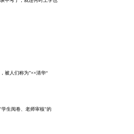
用谈中考了，就连何时上学也
被人们称为”××清华“
"学生阅卷、老师审核"的