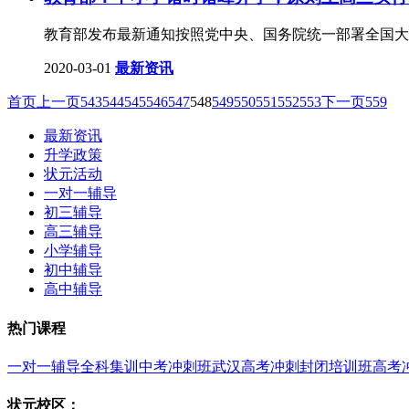
教育部发布最新通知按照党中央、国务院统一部署全国大
2020-03-01
最新资讯
首页
上一页
543
544
545
546
547
548
549
550
551
552
553
下一页
559
最新资讯
升学政策
状元活动
一对一辅导
初三辅导
高三辅导
小学辅导
初中辅导
高中辅导
热门课程
一对一辅导
全科集训
中考冲刺班
武汉高考冲刺封闭培训班
高考
状元校区：