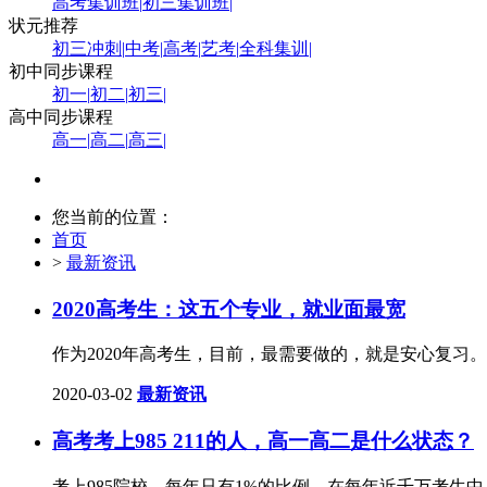
高考集训班
|
初三集训班
|
状元推荐
初三冲刺
|
中考
|
高考
|
艺考
|
全科集训
|
初中同步课程
初一
|
初二
|
初三
|
高中同步课程
高一
|
高二
|
高三
|
您当前的位置：
首页
>
最新资讯
2020高考生：这五个专业，就业面最宽
作为2020年高考生，目前，最需要做的，就是安心复
2020-03-02
最新资讯
高考考上985 211的人，高一高二是什么状态？
考上985院校，每年只有1%的比例。在每年近千万考生