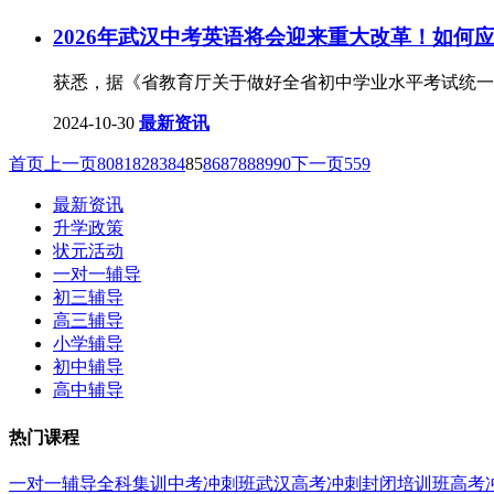
2026年武汉中考英语将会迎来重大改革！如何
获悉，据《省教育厅关于做好全省初中学业水平考试统一
2024-10-30
最新资讯
首页
上一页
80
81
82
83
84
85
86
87
88
89
90
下一页
559
最新资讯
升学政策
状元活动
一对一辅导
初三辅导
高三辅导
小学辅导
初中辅导
高中辅导
热门课程
一对一辅导
全科集训
中考冲刺班
武汉高考冲刺封闭培训班
高考