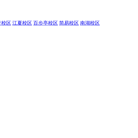
青校区
江夏校区
百步亭校区
简易校区
南湖校区