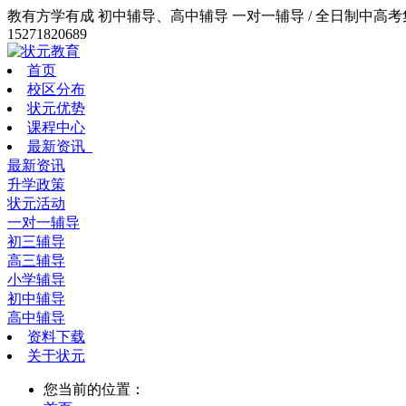
教有方学有成 初中辅导、高中辅导 一对一辅导 / 全日制中高考集训
15271820689
首页
校区分布
状元优势
课程中心
最新资讯
最新资讯
升学政策
状元活动
一对一辅导
初三辅导
高三辅导
小学辅导
初中辅导
高中辅导
资料下载
关于状元
您当前的位置：