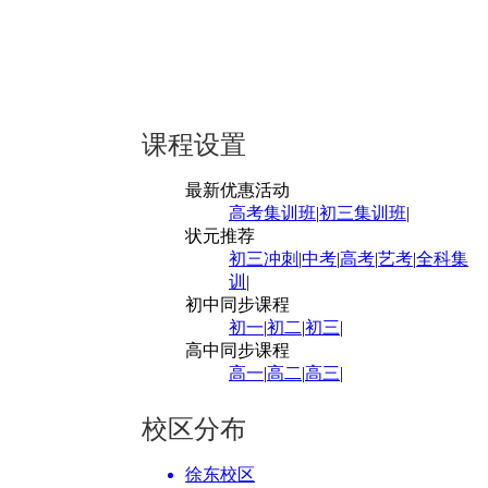
课程设置
最新优惠活动
高考集训班
|
初三集训班
|
状元推荐
初三冲刺
|
中考
|
高考
|
艺考
|
全科集
训
|
初中同步课程
初一
|
初二
|
初三
|
高中同步课程
高一
|
高二
|
高三
|
校区分布
徐东校区