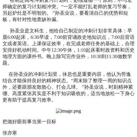
在制定高考冲刺复习计划时，必须遵循一个原则：不与老
师确定的复习计划相冲突。“一定不能打乱老师的复习节奏，
另起炉灶是不明智的。 ”孙圣业说，要看清自己的优势和短
板，有针对性地查缺补漏。
孙圣业是文科生，他给自己制定的冲刺计划非常具体：早
晨6:00起床，6:30早读，7:00前背诵政史地知识点，7:00后背语
文或者英语。上课保证效率，在完成老师任务的基础上，合理
安排好机动时间。中午12:30午休，1:10起床看时政资料和历史
地理方面的课外书。晚上除写完作业外，10:30到11:30做数学
题。
在孙圣业的冲刺计划里，休息也是重要内容，他认为劳逸
结合才能保持良好的精神状态。“周末除了整理一周的知识点
外，还要跟朋友散散心、打会儿球。 ”孙圣业说，时刻精神紧
绷、高度紧张其实是不利于知识吸收的，适当地放松一下身心
更有助于提高复习效率。
把做好眼前事当第一目标
张亦寒