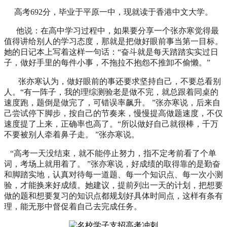
高考692分，毕业于平原一中，现就读于香港中文大学。
他说：
在高中学习过程中，如果要分享一个张亦寒觉得最
值得讲给别人的学习态度，那就是把做好眼前事当第一目标。
她的日记本上写着这样一句话：“奋斗就是每天踏踏实实过日
子，做好手里的每件小事，不拖拉不抱怨不推卸不偷懒。”
张亦寒认为，做好眼前的事还要求坚持自己，不要总看别
人。“有一阵子，我的理综测验老是做不完，就总跟着同桌的
速度跑，题倒是做完了，可错误率飙升。 ”张亦寒说，后来自
己尝试停下脚步，按自己的节奏来，慢慢提高做题速度，不仅
速度提了上来，正确率也高了。“所以做好自己就很棒，千万
不要被别人牵着鼻子走。 ”张亦寒说。
“高考一天没结束，就不能停止努力，指不定考前看了个单
词，考场上就用着了。 ”张亦寒说，好成绩的取得靠的是勤奋
和脚踏实地，认真对待每一道题、每一个知识点、每一次小测
验，才能换来好成绩。她建议，提前列出一天的计划，把想要
做的题和想要复习的知识点都规划好具体时间点，这样有条有
理，能无形中督促着自己去完成任务。