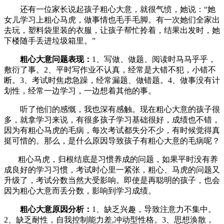
还有一位家长说起孩子粗心大意，就很气愤，她说：“她
女儿学习上粗心马虎，做事情也毛手毛脚。有一次她们全家出
去玩，塑料袋里装的衣服，让孩子帮忙拎着，结果出发时，她
下楼随手丢进垃圾箱里。”
粗心大意问题表现：
1、写做、做题、阅读时马马乎乎，
敷衍了事。2、平时写作业不认真，经常是大错不犯，小错不
断。3、考试时焦虑急躁，经常漏题、做错题。4、做事没有计
划性，经常一边学习，一边想着其他的事。
听了他们的感慨，我也深有感触。现在粗心大意的孩子很
多，就拿学习来说，有很多孩子学习基础很好，成绩也不错，
因为有粗心马虎的毛病，每次考试都失分不少，有时候觉得真
挺可惜的。那么，是什么原因导致孩子有粗心大意的毛病呢？
粗心马虎，归根结底是习惯养成的问题，如果平时没有养
成良好的学习习惯，考试时心里一紧张，粗心、马虎的问题又
升级了，考试分数当然大受影响。即使是再聪明的孩子，也会
因为粗心大意而丢分数，影响到学习成绩。
粗心大意原因分析：
1、缺乏兴趣，导致注意力不集中。
2、缺乏耐性，自我控制能力差,冲动型性格。3、思想涣散，