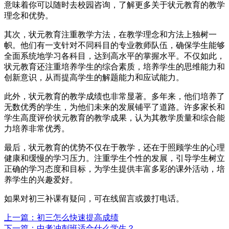
意味着你可以随时去校园咨询，了解更多关于状元教育的教学
理念和优势。
其次，状元教育注重教学方法，在教学理念和方法上独树一
帜。他们有一支针对不同科目的专业教师队伍，确保学生能够
全面系统地学习各科目，达到高水平的掌握水平。不仅如此，
状元教育还注重培养学生的综合素质，培养学生的思维能力和
创新意识，从而提高学生的解题能力和应试能力。
此外，状元教育的教学成绩也非常显著。多年来，他们培养了
无数优秀的学生，为他们未来的发展铺平了道路。许多家长和
学生高度评价状元教育的教学成果，认为其教学质量和综合能
力培养非常优秀。
最后，状元教育的优势不仅在于教学，还在于照顾学生的心理
健康和缓慢的学习压力。注重学生个性的发展，引导学生树立
正确的学习态度和目标，为学生提供丰富多彩的课外活动，培
养学生的兴趣爱好。
如果对初三补课有疑问，可在线留言或拨打电话。
上一篇：初三怎么快速提高成绩
下一篇：中考冲刺班适合什么学生？