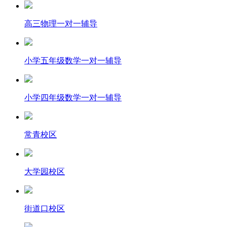
高三物理一对一辅导
小学五年级数学一对一辅导
小学四年级数学一对一辅导
常青校区
大学园校区
街道口校区