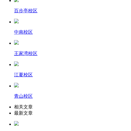
百步亭校区
中南校区
王家湾校区
江夏校区
青山校区
相关文章
最新文章