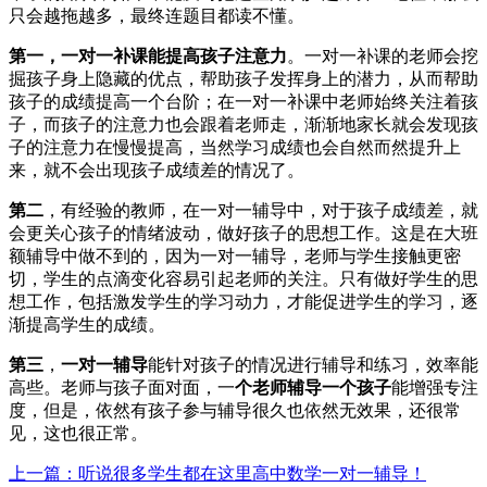
只会越拖越多，最终连题目都读不懂。
第一，一对一补课能提高孩子注意力
。一对一补课的老师会挖
掘孩子身上隐藏的优点，帮助孩子发挥身上的潜力，从而帮助
孩子的成绩提高一个台阶；在一对一补课中老师始终关注着孩
子，而孩子的注意力也会跟着老师走，渐渐地家长就会发现孩
子的注意力在慢慢提高，当然学习成绩也会自然而然提升上
来，就不会出现孩子成绩差的情况了。
第二
，有经验的教师，在一对一辅导中，对于孩子成绩差，就
会更关心孩子的情绪波动，做好孩子的思想工作。这是在大班
额辅导中做不到的，因为一对一辅导，老师与学生接触更密
切，学生的点滴变化容易引起老师的关注。只有做好学生的思
想工作，包括激发学生的学习动力，才能促进学生的学习，逐
渐提高学生的成绩。
第三
，
一对一辅导
能针对孩子的情况进行辅导和练习，效率能
高些。老师与孩子面对面，一
个老师辅导一个孩子
能增强专注
度，但是，依然有孩子参与辅导很久也依然无效果，还很常
见，这也很正常。
上一篇：听说很多学生都在这里高中数学一对一辅导！