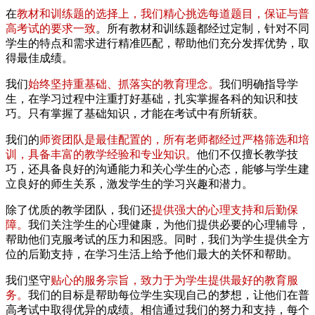
在
教材和训练题的选择上，我们精心挑选每道题目，保证与普
高考试的要求一致
。所有教材和训练题都经过定制，针对不同
学生的特点和需求进行精准匹配，帮助他们充分发挥优势，取
得最佳成绩。
我们
始终坚持重基础、抓落实的教育理念。
我们明确指导学
生，在学习过程中注重打好基础，扎实掌握各科的知识和技
巧。只有掌握了基础知识，才能在考试中有所斩获。
我们的
师资团队是最佳配置的，所有老师都经过严格筛选和培
训，具备丰富的教学经验和专业知识。
他们不仅擅长教学技
巧，还具备良好的沟通能力和关心学生的心态，能够与学生建
立良好的师生关系，激发学生的学习兴趣和潜力。
除了优质的教学团队，我们还
提供强大的心理支持和后勤保
障。
我们关注学生的心理健康，为他们提供必要的心理辅导，
帮助他们克服考试的压力和困惑。同时，我们为学生提供全方
位的后勤支持，在学习生活上给予他们最大的关怀和帮助。
我们坚守
贴心的服务宗旨，致力于为学生提供最好的教育服
务。
我们的目标是帮助每位学生实现自己的梦想，让他们在普
高考试中取得优异的成绩。相信通过我们的努力和支持，每个