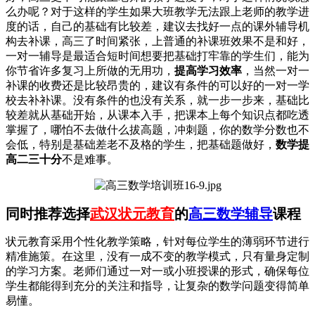
么办呢？对于这样的学生如果大班教学无法跟上老师的教学进
度的话，自己的基础有比较差，建议去找好一点的课外辅导机
构去补课，高三了时间紧张，上普通的补课班效果不是和好，
一对一辅导是最适合短时间想要把基础打牢靠的学生们，能为
你节省许多复习上所做的无用功，
提高学习效率
，当然一对一
补课的收费还是比较昂贵的，建议有条件的可以好的一对一学
校去补补课。没有条件的也没有关系，就一步一步来，基础比
较差就从基础开始，从课本入手，把课本上每个知识点都吃透
掌握了，哪怕不去做什么拔高题，冲刺题，你的数学分数也不
会低，特别是基础差老不及格的学生，把基础题做好，
数学提
高二三十分
不是难事。
同时推荐选择
武汉状元教育
的
高三数学辅导
课程
状元教育采用个性化教学策略，针对每位学生的薄弱环节进行
精准施策。在这里，没有一成不变的教学模式，只有量身定制
的学习方案。老师们通过一对一或小班授课的形式，确保每位
学生都能得到充分的关注和指导，让复杂的数学问题变得简单
易懂。