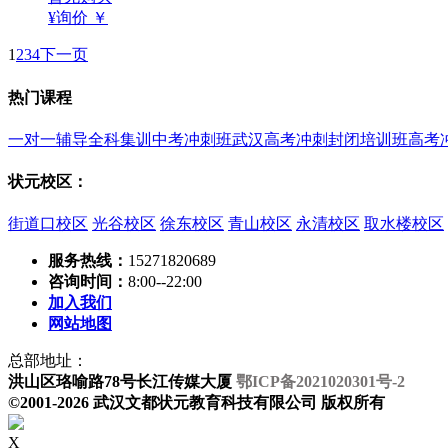
¥询价
￥
1
2
3
4
下一页
热门课程
一对一辅导
全科集训
中考冲刺班
武汉高考冲刺封闭培训班
高考
状元校区：
街道口校区
光谷校区
徐东校区
青山校区
永清校区
取水楼校区
服务热线：
15271820689
咨询时间：
8:00--22:00
加入我们
网站地图
总部地址：
洪山区珞喻路78号长江传媒大厦
鄂ICP备2021020301号-2
©2001-2026 武汉文都状元教育科技有限公司 版权所有
X