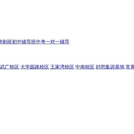
冲刺班
初中辅导班
中考一对一辅导
武广校区
大学园路校区
王家湾校区
中南校区
封闭集训基地
常