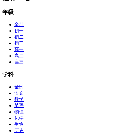
年级
全部
初一
初二
初三
高一
高二
高三
学科
全部
语文
数学
英语
物理
化学
生物
历史