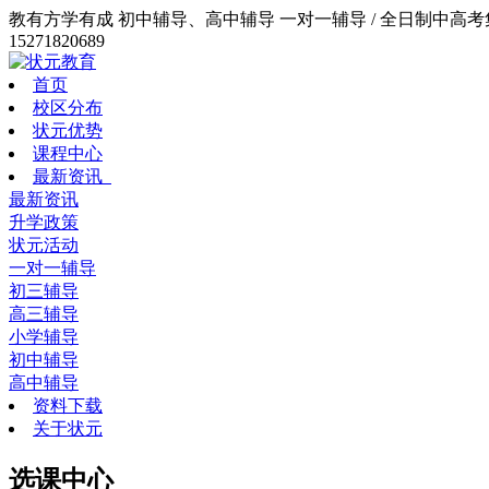
教有方学有成 初中辅导、高中辅导 一对一辅导 / 全日制中高考集训
15271820689
首页
校区分布
状元优势
课程中心
最新资讯
最新资讯
升学政策
状元活动
一对一辅导
初三辅导
高三辅导
小学辅导
初中辅导
高中辅导
资料下载
关于状元
选课中心