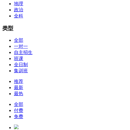
地理
政治
全科
类型
全部
一对一
自主招生
班课
全日制
集训班
推荐
最新
最热
全部
付费
免费