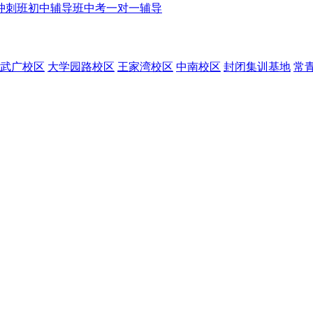
冲刺班
初中辅导班
中考一对一辅导
武广校区
大学园路校区
王家湾校区
中南校区
封闭集训基地
常