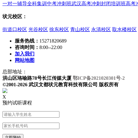
一对一辅导
全科集训
中考冲刺班
武汉高考冲刺封闭培训班
高考
状元校区：
街道口校区
光谷校区
徐东校区
青山校区
永清校区
取水楼校区
服务热线：
15271820689
咨询时间：
8:00--22:00
加入我们
网站地图
总部地址：
洪山区珞喻路78号长江传媒大厦
鄂ICP备2021020301号-2
©2001-2026 武汉文都状元教育科技有限公司 版权所有
X
预约试听课程