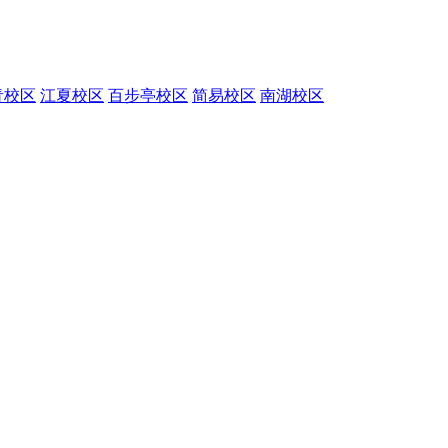
青校区
江夏校区
百步亭校区
简易校区
南湖校区