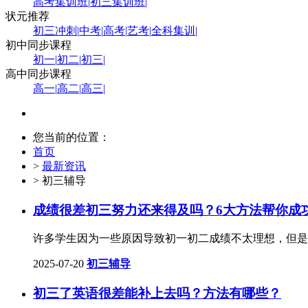
高考集训班
|
初三集训班
|
状元推荐
初三冲刺
|
中考
|
高考
|
艺考
|
全科集训
|
初中同步课程
初一
|
初二
|
初三
|
高中同步课程
高一
|
高二
|
高三
|
您当前的位置：
首页
>
最新资讯
> 初三辅导
成绩很差初三努力还来得及吗？6大方法帮你成
许多学生因为一些原因导致初一初二成绩不太理想，但是
2025-07-20
初三辅导
初三了英语很差能补上去吗？方法有哪些？