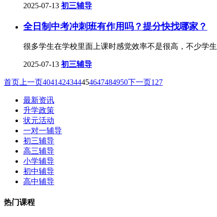
2025-07-13
初三辅导
全日制中考冲刺班有作用吗？提分快找哪家？
很多学生在学校里面上课时感觉效率不是很高，不少学生
2025-07-13
初三辅导
首页
上一页
40
41
42
43
44
45
46
47
48
49
50
下一页
127
最新资讯
升学政策
状元活动
一对一辅导
初三辅导
高三辅导
小学辅导
初中辅导
高中辅导
热门课程