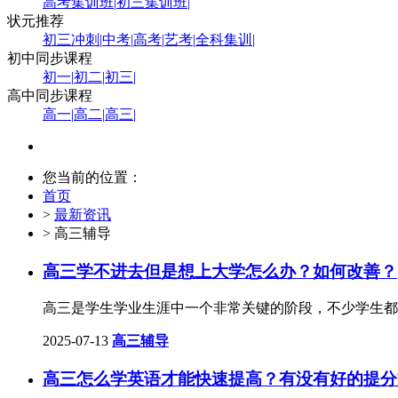
高考集训班
|
初三集训班
|
状元推荐
初三冲刺
|
中考
|
高考
|
艺考
|
全科集训
|
初中同步课程
初一
|
初二
|
初三
|
高中同步课程
高一
|
高二
|
高三
|
您当前的位置：
首页
>
最新资讯
> 高三辅导
高三学不进去但是想上大学怎么办？如何改善？
高三是学生学业生涯中一个非常关键的阶段，不少学生都
2025-07-13
高三辅导
高三怎么学英语才能快速提高？有没有好的提分