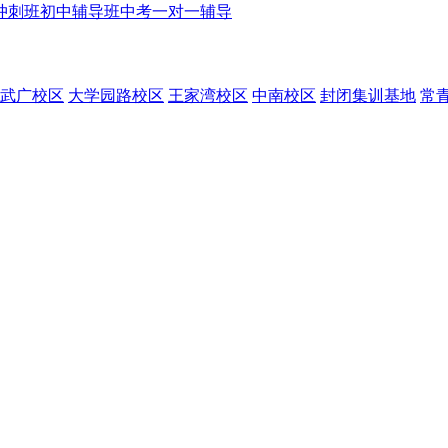
冲刺班
初中辅导班
中考一对一辅导
武广校区
大学园路校区
王家湾校区
中南校区
封闭集训基地
常