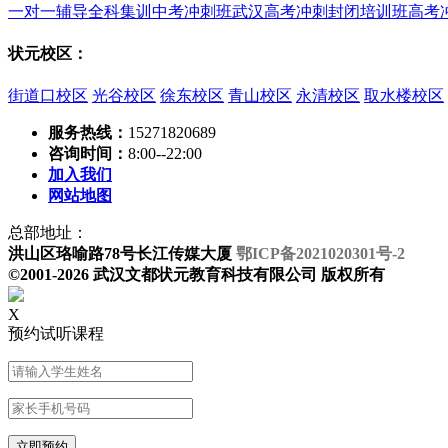
一对一辅导
全科集训
中考冲刺班
武汉高考冲刺封闭培训班
高考
状元校区：
街道口校区
光谷校区
徐东校区
青山校区
永清校区
取水楼校区
服务热线：
15271820689
咨询时间：
8:00--22:00
加入我们
网站地图
总部地址：
洪山区珞喻路78号长江传媒大厦
鄂ICP备2021020301号-2
©2001-2026 武汉文都状元教育科技有限公司 版权所有
X
预约试听课程