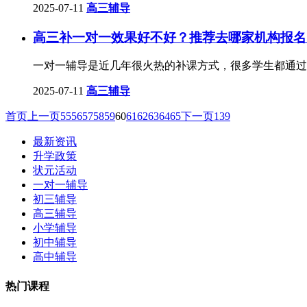
2025-07-11
高三辅导
高三补一对一效果好不好？推荐去哪家机构报名
一对一辅导是近几年很火热的补课方式，很多学生都通过
2025-07-11
高三辅导
首页
上一页
55
56
57
58
59
60
61
62
63
64
65
下一页
139
最新资讯
升学政策
状元活动
一对一辅导
初三辅导
高三辅导
小学辅导
初中辅导
高中辅导
热门课程