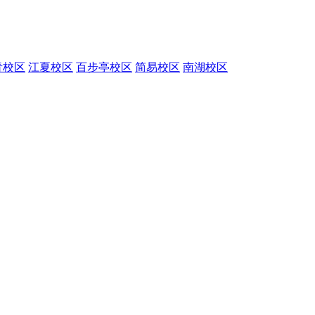
青校区
江夏校区
百步亭校区
简易校区
南湖校区