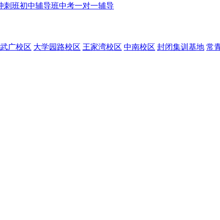
冲刺班
初中辅导班
中考一对一辅导
武广校区
大学园路校区
王家湾校区
中南校区
封闭集训基地
常