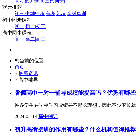
高考集训班
|
初三集训班
|
状元推荐
初三冲刺
|
中考
|
高考
|
艺考
|
全科集训
|
初中同步课程
初一
|
初二
|
初三
|
高中同步课程
高一
|
高二
|
高三
|
您当前的位置：
首页
>
最新资讯
> 高中辅导
暑假高中一对一辅导成绩能提高吗？优势有哪些
许多学生在学校学习成绩并不那么理想，因此不少家长就
2024-05-14
高中辅导
初升高衔接班的作用有哪些？什么机构值得推荐