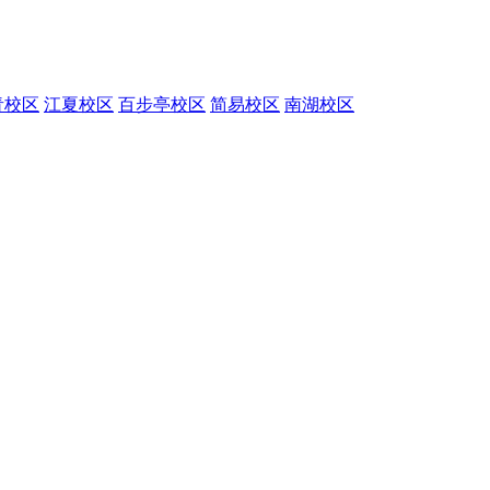
青校区
江夏校区
百步亭校区
简易校区
南湖校区