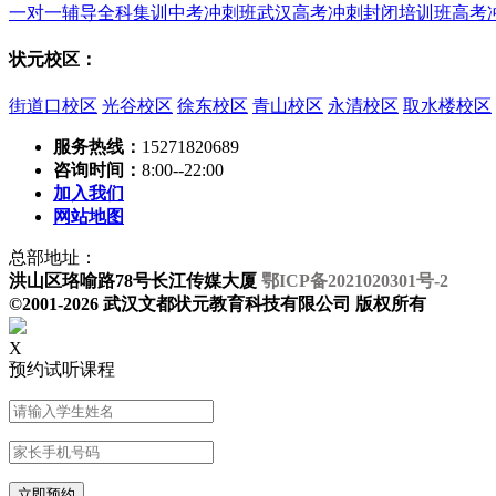
一对一辅导
全科集训
中考冲刺班
武汉高考冲刺封闭培训班
高考
状元校区：
街道口校区
光谷校区
徐东校区
青山校区
永清校区
取水楼校区
服务热线：
15271820689
咨询时间：
8:00--22:00
加入我们
网站地图
总部地址：
洪山区珞喻路78号长江传媒大厦
鄂ICP备2021020301号-2
©2001-2026 武汉文都状元教育科技有限公司 版权所有
X
预约试听课程