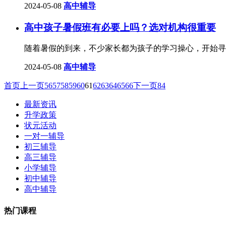
2024-05-08
高中辅导
高中孩子暑假班有必要上吗？选对机构很重要
随着暑假的到来，不少家长都为孩子的学习操心，开始寻
2024-05-08
高中辅导
首页
上一页
56
57
58
59
60
61
62
63
64
65
66
下一页
84
最新资讯
升学政策
状元活动
一对一辅导
初三辅导
高三辅导
小学辅导
初中辅导
高中辅导
热门课程