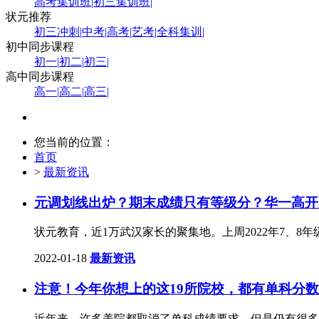
高考集训班
|
初三集训班
|
状元推荐
初三冲刺
|
中考
|
高考
|
艺考
|
全科集训
|
初中同步课程
初一
|
初二
|
初三
|
高中同步课程
高一
|
高二
|
高三
|
您当前的位置：
首页
>
最新资讯
元调划线出炉？期末成绩只有等级分？华一高开
状元教育，近1万武汉家长的聚集地。上周2022年7、
2022-01-18
最新资讯
注意！今年你想上的这19所院校，都有单科分
近年来，许多美院都取消了单科成绩要求，但是仍有很多