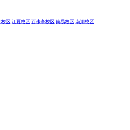
青校区
江夏校区
百步亭校区
简易校区
南湖校区