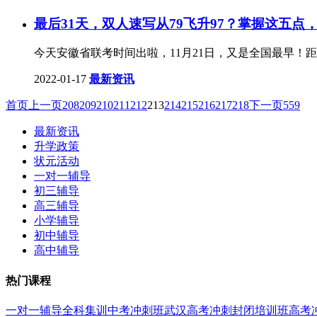
最后31天，双人速写从79飞升97？掌握这五点
今天安徽省联考时间出啦，11月21日，又是全国最早！
2022-01-17
最新资讯
首页
上一页
208
209
210
211
212
213
214
215
216
217
218
下一页
559
最新资讯
升学政策
状元活动
一对一辅导
初三辅导
高三辅导
小学辅导
初中辅导
高中辅导
热门课程
一对一辅导
全科集训
中考冲刺班
武汉高考冲刺封闭培训班
高考