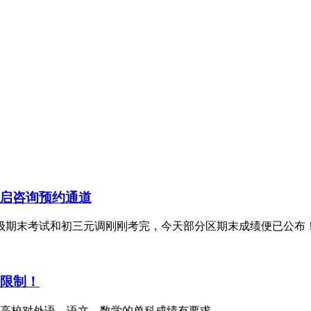
启咨询预约通道
8年级期末考试和初三元调刚刚考完，今天部分区期末成绩便已公
数限制！
高校对外语、语文、数学的单科成绩有要求。