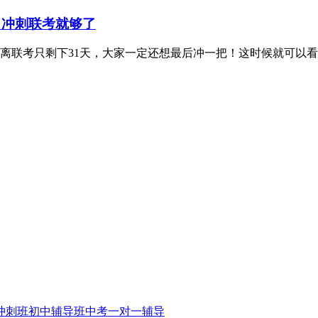
，冲刺联考就够了
距离联考只剩下31天，大家一定还想最后冲一把！这时候就可以
冲刺班
初中辅导班
中考一对一辅导