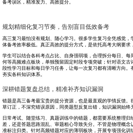
备考误区，精准发力、高效提分。
规划精细化复习节奏，告别盲目低效备考
高三复习最怕没有规划、随心学习。很多学生复习全凭感觉，
体备考效率极低。真正高效的提分方式，是依托高考大纲要求
学生可以结合各科考点占比、自身强弱项，合理拆分每日、每
何等高频难点板块，单独预留固定时段专项突破；针对语文古
段性学习目标和每日学习任务，让每一次复习都有清晰方向。
夯实各科知识体系。
深耕错题复盘总结，精准补齐知识漏洞
错题是高三备考最宝贵的提分资源，也是最直观的学情反馈。
草订正，不深究错误原因，同类题型反复出错，知识漏洞始终
日常考试、随堂练习、真题训练中的错题，都需要系统整理归
差，还是答题思路混乱、审题粗心导致失分。不管是物理概念
准标注归类。针对高频错题对应的薄弱板块，开展专项强化训