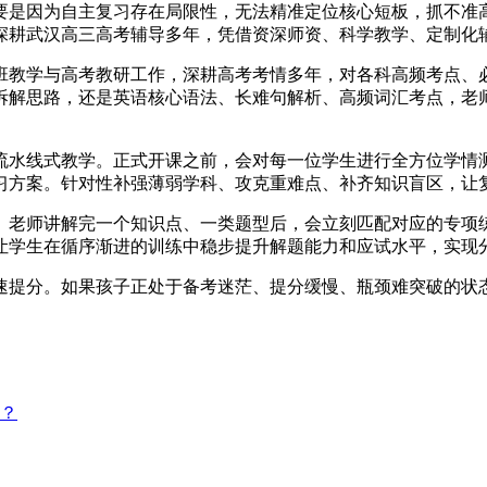
要是因为自主复习存在局限性，无法精准定位核心短板，抓不准
深耕武汉高三高考辅导多年，凭借资深师资、科学教学、定制化
班教学与高考教研工作，深耕高考考情多年，对各科高频考点、
拆解思路，还是英语核心语法、长难句解析、高频词汇考点，老
流水线式教学。正式开课之前，会对每一位学生进行全方位学情
习方案。针对性补强薄弱学科、攻克重难点、补齐知识盲区，让
。老师讲解完一个知识点、一类题型后，会立刻匹配对应的专项
让学生在循序渐进的训练中稳步提升解题能力和应试水平，实现
速提分。如果孩子正处于备考迷茫、提分缓慢、瓶颈难突破的状
？