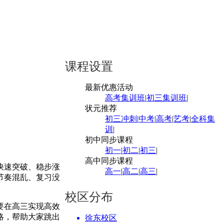
课程设置
最新优惠活动
高考集训班
|
初三集训班
|
状元推荐
初三冲刺
|
中考
|
高考
|
艺考
|
全科集
训
|
初中同步课程
初一
|
初二
|
初三
|
高中同步课程
快速突破、稳步涨
高一
|
高二
|
高三
|
节奏混乱、复习没
校区分布
要在高三实现高效
略，帮助大家跳出
徐东校区