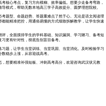
高考核心考点，复习方向模糊、效率偏低。想要少走备考弯路，
辅导模式，帮助无数本地高三学子高效提分、圆梦理想院校。
必考题型、命题趋势、答题重难点了然于心。无论是语文阅读理
师都能精准把控，用通俗易懂的方式细致拆解教学，让学生快速
测评，全面摸排学生的学科基础、知识漏洞、学习陋习、备考短
复习更有针对性，彻底告别盲目备考。
练习题，让学生当堂训练、当堂巩固、当堂消化。及时检验学习
分数稳步上涨，从容迎战高考。
态，想要精准补强短板、冲刺高考高分，欢迎咨询武汉状元教