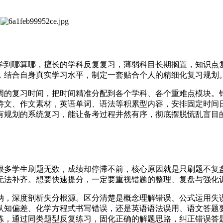
学到哪算哪，擅长的学科反复复习，薄弱科目长期搁置，知识点
，结合自身真实学习水平，制定一套贴合个人的精细化复习规划
周的复习时间，把时间精准分配到各个学科、各个重难点模块。
诗文、作文素材，英语单词、语法等积累型内容，安排固定时间
有规划的系统复习，能让备考过程井然有序，彻底摆脱慌乱盲目
很多学生刷题无数，成绩却停滞不前，核心原因就是只刷题不复
无法补齐。想要快速提分，一定要重视错题的整理、复盘与强化
纳，深度剖析失分根源。区分清楚是概念理解错误、公式运用失
认知偏差、化学方程式书写错误，还是英语语法误用、语文答题
练，通过同类题型反复练习，固化正确的解题思路，纠正错误答