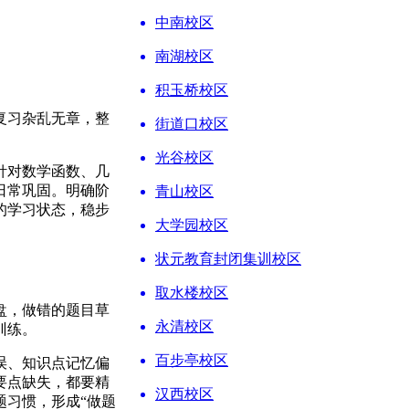
中南校区
南湖校区
积玉桥校区
复习杂乱无章，整
街道口校区
。
光谷校区
针对数学函数、几
日常巩固。明确阶
青山校区
的学习状态，稳步
大学园校区
状元教育封闭集训校区
取水楼校区
盘，做错的题目草
永清校区
训练。
百步亭校区
误、知识点记忆偏
要点缺失，都要精
汉西校区
题习惯，形成“做题