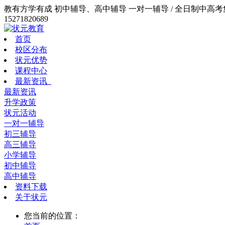
教有方学有成 初中辅导、高中辅导 一对一辅导 / 全日制中高考集训
15271820689
首页
校区分布
状元优势
课程中心
最新资讯
最新资讯
升学政策
状元活动
一对一辅导
初三辅导
高三辅导
小学辅导
初中辅导
高中辅导
资料下载
关于状元
您当前的位置：