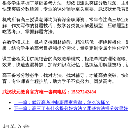
很多学生掌握了基础备考方法，却依旧难以突破分数瓶颈。主
快速突破分数瓶颈，专业的课外辅导至关重要。武汉状元教育
机构所有高三授课老师均为资深全职师资，常年专注高三毕业
解、作文写作的答题技巧，数学各类复杂解题模型、压轴题型
吃透考点、掌握解题方法。
在教学模式上，机构坚持因材施教、精准培优，拒绝模板化、
板，结合学生的高考目标和提分需求，量身定制专属个性化学
课堂全程采用讲练结合的高效教学模式，拒绝单纯的理论灌输
效果，快速查漏补缺，加深知识点记忆，熟练运用解题技巧，
高三备考分秒必争，找对方法、找对辅导，才能高效突破、快
育，专业师资全程护航，助力学子不负努力、圆梦高考。
武汉状元教育官方唯一咨询电话：15527242484
上一篇：武汉高考冲刺班哪家靠谱，怎么选择？
下一篇：高三了有什么提分好方法？哪些方法提分效果好
相关文章