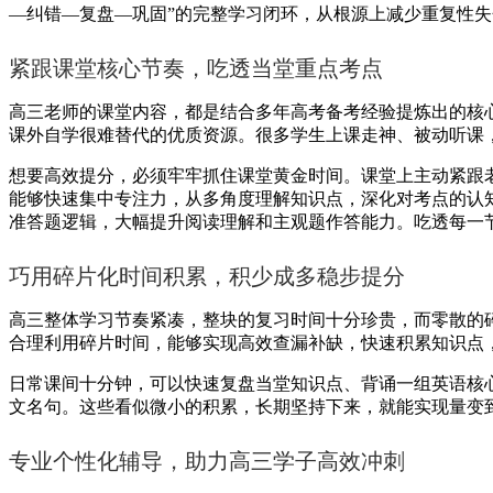
—纠错—复盘—巩固”的完整学习闭环，从根源上减少重复性失
紧跟课堂核心节奏，吃透当堂重点考点
高三老师的课堂内容，都是结合多年高考备考经验提炼出的核
课外自学很难替代的优质资源。很多学生上课走神、被动听课
想要高效提分，必须牢牢抓住课堂黄金时间。课堂上主动紧跟
能够快速集中专注力，从多角度理解知识点，深化对考点的认
准答题逻辑，大幅提升阅读理解和主观题作答能力。吃透每一
巧用碎片化时间积累，积少成多稳步提分
高三整体学习节奏紧凑，整块的复习时间十分珍贵，而零散的
合理利用碎片时间，能够实现高效查漏补缺，快速积累知识点
日常课间十分钟，可以快速复盘当堂知识点、背诵一组英语核
文名句。这些看似微小的积累，长期坚持下来，就能实现量变
专业个性化辅导，助力高三学子高效冲刺