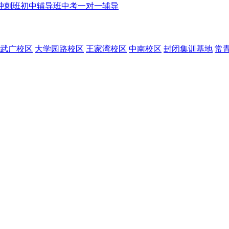
冲刺班
初中辅导班
中考一对一辅导
武广校区
大学园路校区
王家湾校区
中南校区
封闭集训基地
常