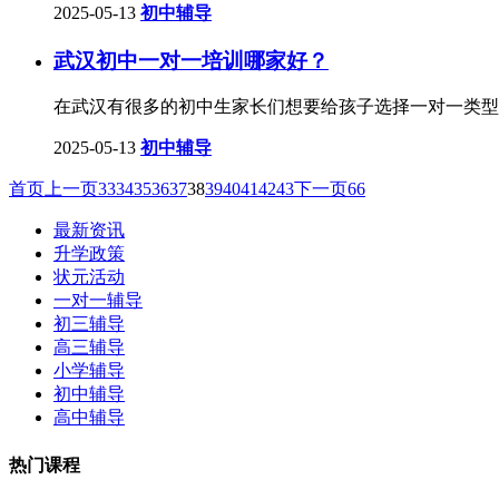
2025-05-13
初中辅导
武汉初中一对一培训哪家好？
在武汉有很多的初中生家长们想要给孩子选择一对一类型
2025-05-13
初中辅导
首页
上一页
33
34
35
36
37
38
39
40
41
42
43
下一页
66
最新资讯
升学政策
状元活动
一对一辅导
初三辅导
高三辅导
小学辅导
初中辅导
高中辅导
热门课程