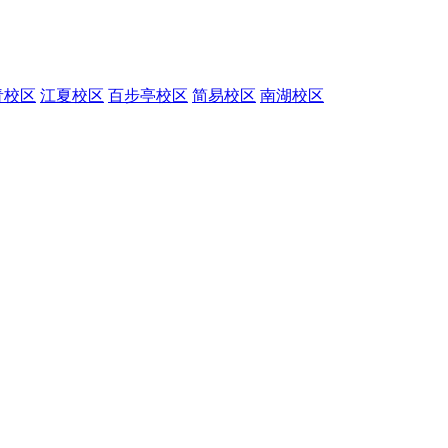
青校区
江夏校区
百步亭校区
简易校区
南湖校区