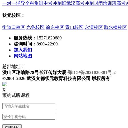
一对一辅导
全科集训
中考冲刺班
武汉高考冲刺封闭培训班
高考
状元校区：
街道口校区
光谷校区
徐东校区
青山校区
永清校区
取水楼校区
服务热线：
15271820689
咨询时间：
8:00--22:00
加入我们
网站地图
总部地址：
洪山区珞喻路78号长江传媒大厦
鄂ICP备2021020301号-2
©2001-2026 武汉文都状元教育科技有限公司 版权所有
X
预约试听课程