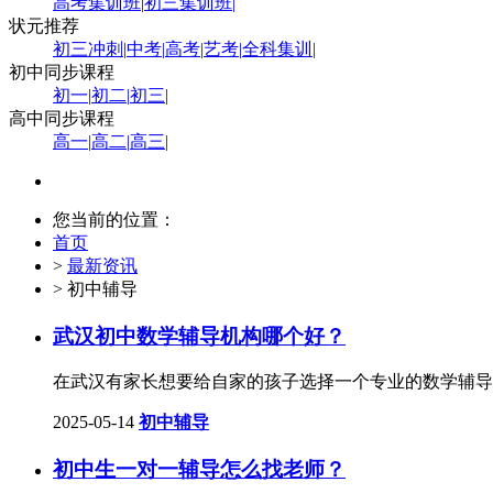
高考集训班
|
初三集训班
|
状元推荐
初三冲刺
|
中考
|
高考
|
艺考
|
全科集训
|
初中同步课程
初一
|
初二
|
初三
|
高中同步课程
高一
|
高二
|
高三
|
您当前的位置：
首页
>
最新资讯
> 初中辅导
武汉初中数学辅导机构哪个好？
在武汉有家长想要给自家的孩子选择一个专业的数学辅导
2025-05-14
初中辅导
初中生一对一辅导怎么找老师？